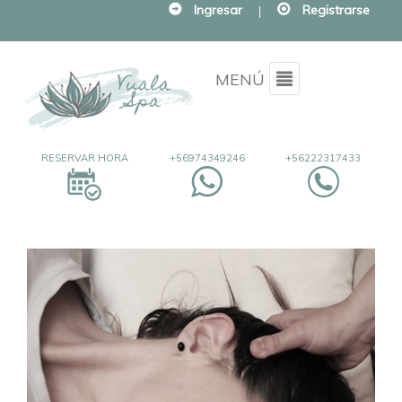
Ingresar
|
Registrarse
Menu
MENÚ
RESERVAR HORA
+56974349246
+56222317433