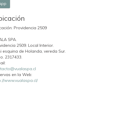
App
bicación
cación: Providencia 2509
ALA SPA.
videncia 2509. Local Interior.
i esquina de Holanda, vereda Sur.
o. 2317433.
ail:
tacto@vualaspa.cl
ervas en la Web:
p://www.vualaspa.cl/