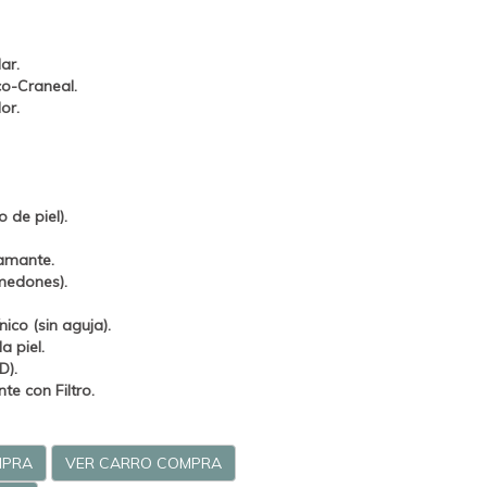
ar.
co-Craneal.
or.
 de piel).
amante.
medones).
ico (sin aguja).
a piel.
D).
e con Filtro.
MPRA
VER CARRO COMPRA