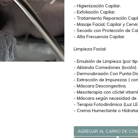
- Higienización Capilar.
- Exfoliación Capilar.
- Tratamiento
Reparación
Capil
- Masaje Facial, Capilar y Cervi
- Secado con Protección de Cal
- Alta Frecuencia Capilar.
Limpieza Facial:
- Emulsión de Limpieza (por tipo
- Ablanda Comedones (loción).
-
Dermoabrasión Con Punta Di
- Extracción de Impurezas ( co
- Máscara Descongestiva.
-
Mesoterapia con cóctel vitamín
- Máscara según necesidad de l
-
Terapia Fotodinámica (Luz LE
- Crema Humectante o Hidratant
AGREGAR AL CARRO DE CO