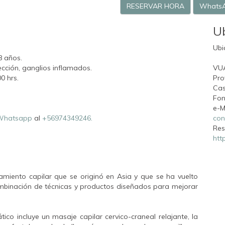
RESERVAR HORA
Whats
U
Ubi
8 años.
fección, ganglios inflamados.
VU
0 hrs.
Pro
Cas
Fon
e-M
Whatsapp
al
+56974349246.
con
Res
htt
tamiento capilar que se originó en Asia y que se ha vuelto
mbinación de técnicas y productos diseñados para mejorar
tico incluye un masaje capilar cervico-craneal relajante, la