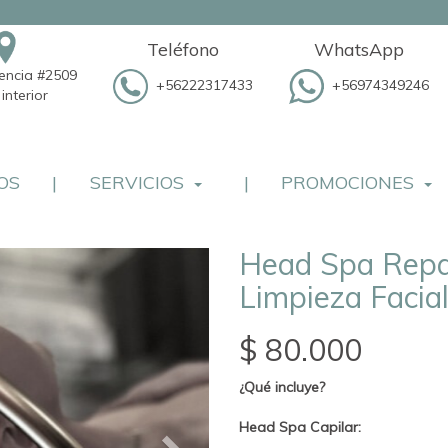
Teléfono
WhatsApp
dencia #2509
+56222317433
+56974349246
interior
OS
|
SERVICIOS
|
PROMOCIONES
Head Spa Repar
Limpieza Facial
$ 80.000
¿Qué incluye?
Head Spa Capilar: