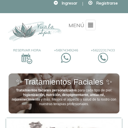
Ingresar
|
Registrarse
Menu
MENÚ
RESERVAR HORA
+56974349246
+56222317433
✨ Tratamientos Faciales ✨
Tratamientos faciales personalizados
para cada tipo de piel:
higienización, nutrición, despigmentante, antiacné,
rejuvenecimiento
y más. Mejora el aspecto y salud de tu rostro con
nuestras terapias profesionales.