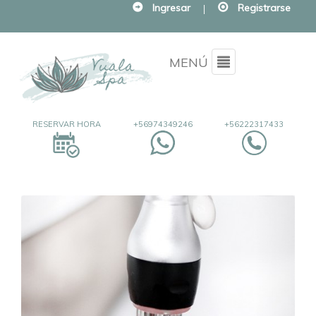
Ingresar
|
Registrarse
Menu
MENÚ
RESERVAR HORA
+56974349246
+56222317433