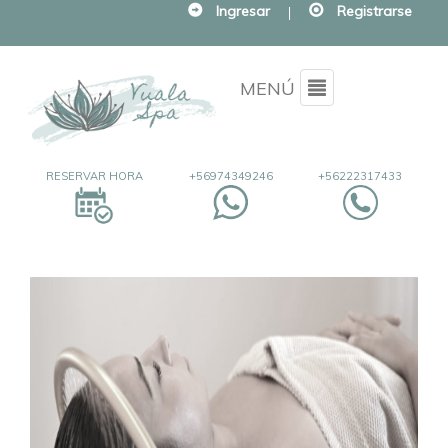
Ingresar
|
Registrarse
Menu
MENÚ
RESERVAR HORA
+56974349246
+56222317433