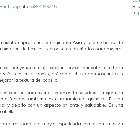
Whatsapp
al
+56974349246.
Res
htt
tamiento capilar que se originó en Asia y que se ha vuelto
mbinación de técnicas y productos diseñados para mejorar
tico incluye un masaje capilar cervico-craneal relajante, la
r y fortalecer el cabello, así como el uso de mascarillas o
jorar la textura del cabello.
r el cabello, promover el crecimiento saludable, mejorar la
o por factores ambientales o tratamientos químicos. Es una
al y dejarlo con un aspecto brillante y saludable. ¡Es una
 cabello!
con otros para una mayor experiencia como una limpieza