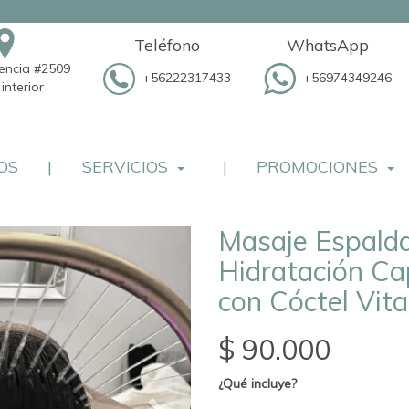
Teléfono
WhatsApp
dencia #2509
+56222317433
+56974349246
interior
OS
|
SERVICIOS
|
PROMOCIONES
Masaje Espald
Hidratación Cap
con Cóctel Vita
$ 90.000
¿Qué incluye?