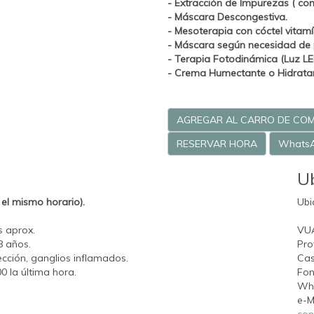
- Extracción de Impurezas ( co
- Máscara Descongestiva.
-
Mesoterapia con cóctel vitamín
- Máscara según necesidad de p
-
Terapia Fotodinámica (Luz LE
- Crema Humectante o Hidratant
AGREGAR AL CARRO DE CO
RESERVAR HORA
Whats
U
el mismo horario).
Ubi
s aprox.
VU
8 años.
Pro
fección, ganglios inflamados.
Cas
0 la última hora.
Fon
Wh
e-M
con