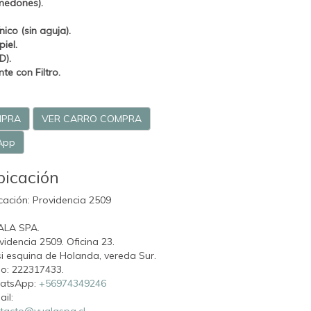
medones).
ico (sin aguja).
iel.
D).
e con Filtro.
MPRA
VER CARRO COMPRA
App
bicación
cación: Providencia 2509
ALA SPA.
videncia 2509. Oficina 23.
i esquina de Holanda, vereda Sur.
o: 222317433.
atsApp:
+56974349246
ail:
tacto@vualaspa.cl