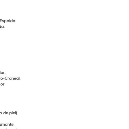
 Espalda.
da.
ar.
co-Craneal.
lor
 de piel).
amante.