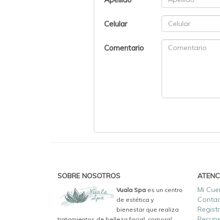
Celular
Comentario
SOBRE NOSOTROS
ATENC
Mi Cue
Vuala Spa
es un centro
Conta
de estética y
Regist
bienestar que realiza
Recupe
tratamientos de belleza facial, corporal,