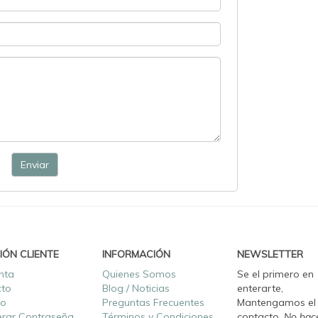
Enviar
IÓN CLIENTE
INFORMACIÓN
NEWSLETTER
nta
Quienes Somos
Se el primero en
cto
Blog / Noticias
enterarte,
ro
Preguntas Frecuentes
Mantengamos el
rar Contraseña
Términos y Condiciones
contacto.
No hac