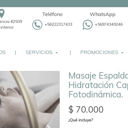
Teléfono
WhatsApp
dencia #2509
+56222317433
+56974349246
interior
OS
|
SERVICIOS
|
PROMOCIONES
Masaje Espald
Hidratación Cap
Fotodinámica.
$ 70.000
¿Qué incluye?