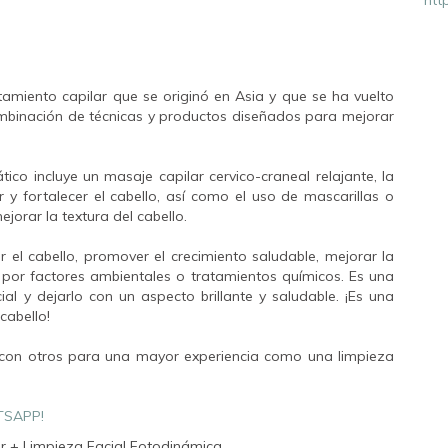
tamiento capilar que se originó en Asia y que se ha vuelto
mbinación de técnicas y productos diseñados para mejorar
tico incluye un masaje capilar cervico-craneal relajante, la
r y fortalecer el cabello, así como el uso de mascarillas o
jorar la textura del cabello.
r el cabello, promover el crecimiento saludable, mejorar la
o por factores ambientales o tratamientos químicos. Es una
al y dejarlo con un aspecto brillante y saludable. ¡Es una
 cabello!
con otros para una mayor experiencia como una limpieza
TSAPP!
r + Limpieza Facial Fotodinámica.