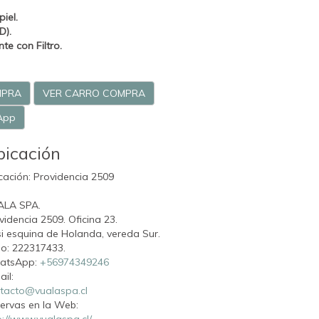
iel.
D).
e con Filtro.
MPRA
VER CARRO COMPRA
App
bicación
cación: Providencia 2509
ALA SPA.
videncia 2509. Oficina 23.
i esquina de Holanda, vereda Sur.
o: 222317433.
atsApp:
+56974349246
ail:
tacto@vualaspa.cl
ervas en la Web:
p://www.vualaspa.cl/