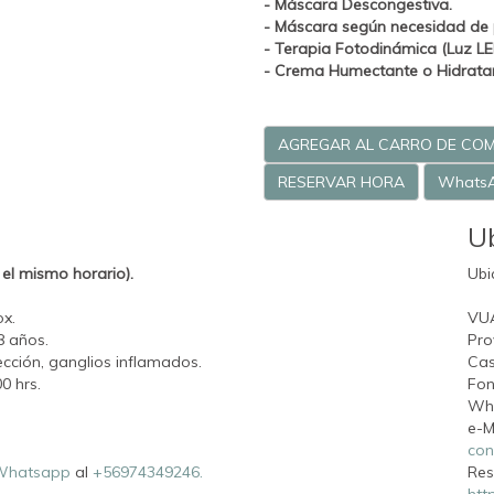
- Máscara Descongestiva.
- Máscara según necesidad de p
-
Terapia Fotodinámica (Luz LE
- Crema Humectante o Hidratant
AGREGAR AL CARRO DE CO
RESERVAR HORA
Whats
U
el mismo horario).
Ubi
ox.
VU
8 años.
Pro
fección, ganglios inflamados.
Cas
0 hrs.
Fon
Wh
e-M
con
Whatsapp
al
+56974349246.
Res
htt