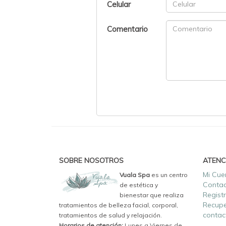
Celular
Comentario
SOBRE NOSOTROS
ATENC
Mi Cue
Vuala Spa
es un centro
Conta
de estética y
Regist
bienestar que realiza
Recupe
tratamientos de belleza facial, corporal,
contac
tratamientos de salud y relajación.
Horarios de atención:
Lunes a Viernes de