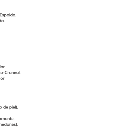
 Espalda.
da.
ar.
co-Craneal.
lor
 de piel).
amante.
medones).