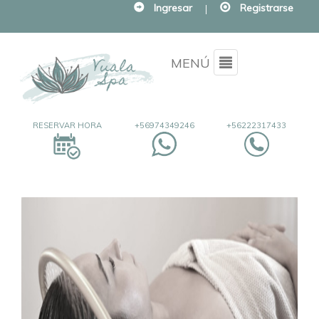
Ingresar
|
Registrarse
Menu
MENÚ
RESERVAR HORA
+56974349246
+56222317433