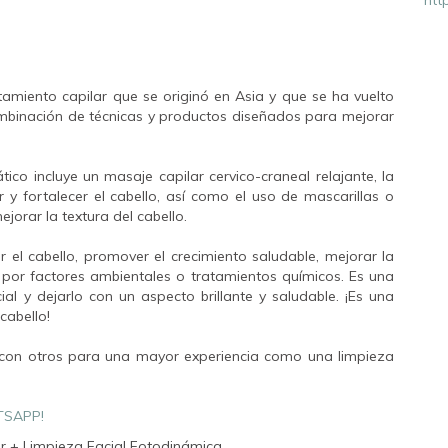
tamiento capilar que se originó en Asia y que se ha vuelto
mbinación de técnicas y productos diseñados para mejorar
tico incluye un masaje capilar cervico-craneal relajante, la
r y fortalecer el cabello, así como el uso de mascarillas o
jorar la textura del cabello.
r el cabello, promover el crecimiento saludable, mejorar la
o por factores ambientales o tratamientos químicos. Es una
al y dejarlo con un aspecto brillante y saludable. ¡Es una
 cabello!
con otros para una mayor experiencia como una limpieza
TSAPP!
r + Limpieza Facial Fotodinámica.