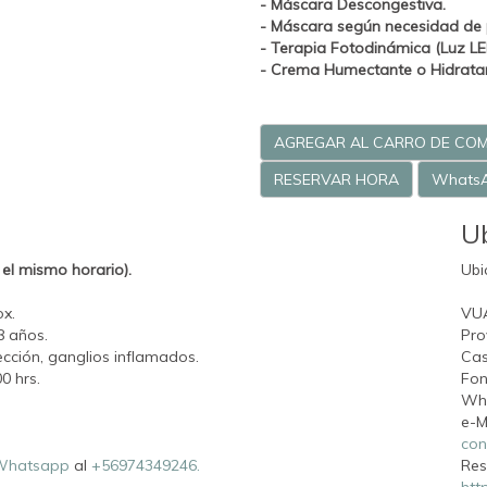
- Máscara Descongestiva.
- Máscara según necesidad de p
-
Terapia Fotodinámica (Luz LE
- Crema Humectante o Hidratant
AGREGAR AL CARRO DE CO
RESERVAR HORA
Whats
U
el mismo horario).
Ubi
ox.
VU
8 años.
Pro
fección, ganglios inflamados.
Cas
0 hrs.
Fon
Wh
e-M
con
Whatsapp
al
+56974349246.
Res
htt