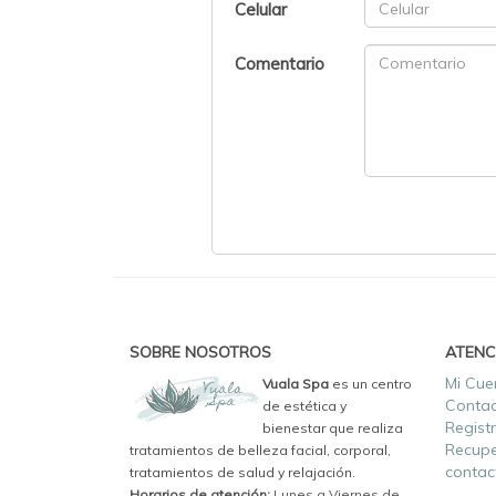
Celular
Comentario
SOBRE NOSOTROS
ATENC
Mi Cue
Vuala Spa
es un centro
Conta
de estética y
Regist
bienestar que realiza
Recupe
tratamientos de belleza facial, corporal,
contac
tratamientos de salud y relajación.
Horarios de atención:
Lunes a Viernes de