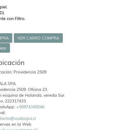
iel.
D).
e con Filtro.
MPRA
VER CARRO COMPRA
App
bicación
cación: Providencia 2509
ALA SPA.
videncia 2509. Oficina 23.
i esquina de Holanda, vereda Sur.
o: 222317433.
atsApp:
+56974349246
ail:
tacto@vualaspa.cl
ervas en la Web:
p://www.vualaspa.cl/