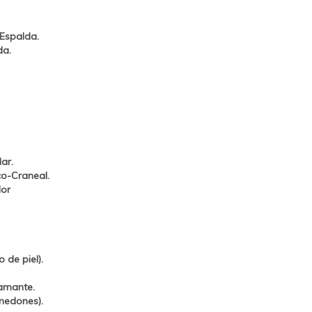
 Espalda.
da.
ar.
co-Craneal.
lor
 de piel).
amante.
medones).