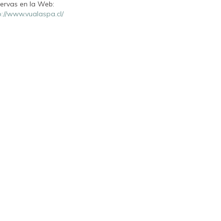
ervas en la Web:
p://www.vualaspa.cl/