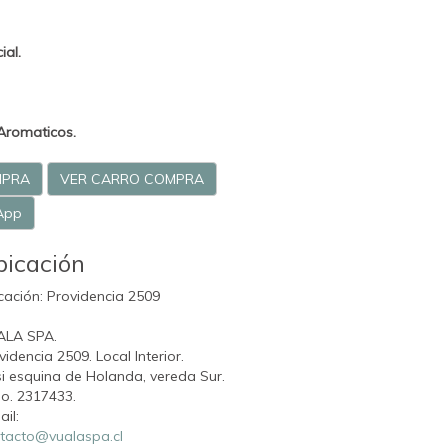
ial.
Aromaticos.
MPRA
VER CARRO COMPRA
App
bicación
cación: Providencia 2509
ALA SPA.
videncia 2509. Local Interior.
i esquina de Holanda, vereda Sur.
o. 2317433.
ail:
tacto@vualaspa.cl