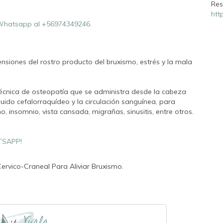
Res
htt
hatsapp al +56974349246.
ensiones del rostro producto del bruxismo, estrés y la mala
 técnica de osteopatía que se administra desde la cabeza
íquido cefalorraquídeo y la circulación sanguínea, para
, insomnio, vista cansada, migrañas, sinusitis, entre otros.
TSAPP!
ervico-Craneal Para Aliviar Bruxismo.