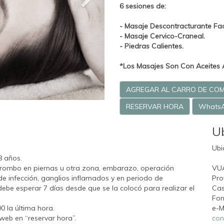
6 sesiones de:
- Masaje Descontracturante Fac
- Masaje Cervico-Craneal.
- Piedras Calientes.
*Los Masajes Son Con Aceites 
AGREGAR AL CARRO DE CO
RESERVAR HORA
Whats
U
Ubi
8 años.
trombo en piernas u otra zona, embarazo, operación
VU
 de infección, ganglios inflamados y en periodo de
Pro
debe esperar 7 días desde que se la colocó para realizar el
Cas
Fon
00 la última hora.
e-M
web en “reservar hora”.
con