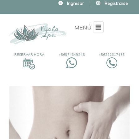
Ingresar
|
Registrarse
Menu
MENÚ
RESERVAR HORA
+56974349246
+56222317433