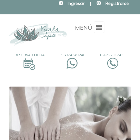
Ingresar
|
Registrarse
Menu
MENÚ
RESERVAR HORA
+56974349246
+56222317433