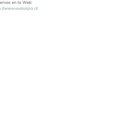
ervas en la Web:
p://www.vualaspa.cl/