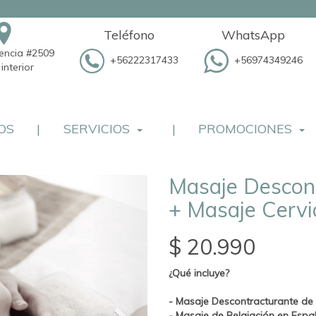
Teléfono
WhatsApp
dencia #2509
+56222317433
+56974349246
interior
OS
|
SERVICIOS
|
PROMOCIONES
Masaje Descon
+ Masaje Cervi
$ 20.990
¿Qué incluye?
- Masaje Descontracturante de
- Masaje de Relajación en Espa