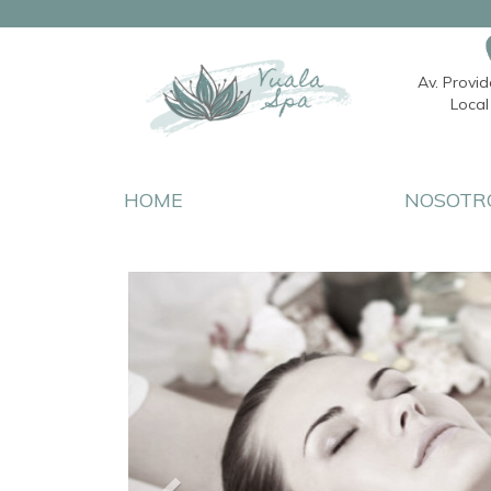
Av. Provi
Local 
HOME
NOSOTR