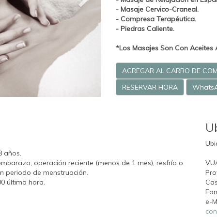
- Masaje Cervico-Craneal.
- Compresa Terapéutica.
- Piedras Caliente.
*Los Masajes Son Con Aceites 
AGREGAR AL CARRO DE CO
RESERVAR HORA
Whats
U
Ubi
8 años.
embarazo, operación reciente (menos de 1 mes), resfrío o
VU
 en periodo de menstruación.
Pro
00 última hora.
Cas
Fon
e-M
con