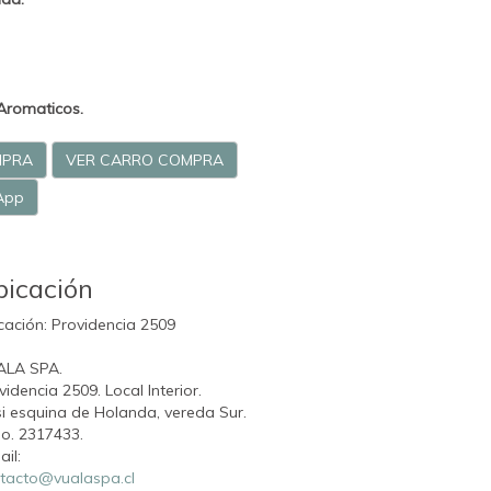
Aromaticos.
MPRA
VER CARRO COMPRA
App
bicación
cación: Providencia 2509
ALA SPA.
videncia 2509. Local Interior.
i esquina de Holanda, vereda Sur.
o. 2317433.
ail:
tacto@vualaspa.cl