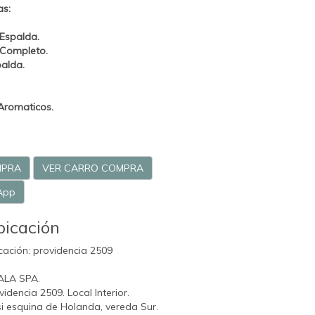
as:
 Espalda.
 Completo.
alda.
Aromaticos.
MPRA
VER CARRO COMPRA
App
bicación
cación: providencia 2509
ALA SPA.
videncia 2509. Local Interior.
i esquina de Holanda, vereda Sur.