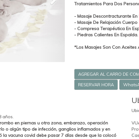
Tratamientos Para Dos Person
- Masaje Descontracturante En
- Masaje De Relajación Cuerpo
- Compresa Terapéutica En Esp
- Piedras Calientes En Espalda.
*Los Masajes Son Con Aceites 
AGREGAR AL CARRO DE CO
RESERVAR HORA
Whats
U
Ubi
8 años.
trombo en piernas u otra zona, embarazo, operación
VU
ío o algún tipo de infección, ganglios inflamados y en
Pro
ó la vacuna covid debe pasar 7 días desde que la colocó
Cas