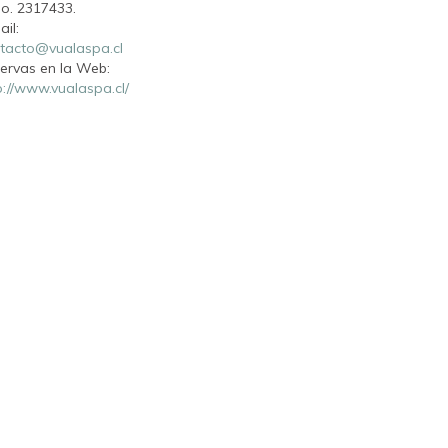
o. 2317433.
ail:
tacto@vualaspa.cl
ervas en la Web:
p://www.vualaspa.cl/