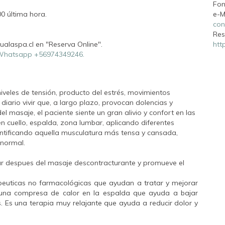
Fon
00 última hora.
e-M
con
Res
alaspa.cl en "Reserva Online".
htt
hatsapp +56974349246.
niveles de tensión, producto del estrés, movimientos
 diario vivir que, a largo plazo, provocan dolencias y
l masaje, el paciente siente un gran alivio y confort en las
 cuello, espalda, zona lumbar, aplicando diferentes
dentificando aquella musculatura más tensa y cansada,
 normal.
lar despues del masaje descontracturante y promueve el
peuticas no farmacológicas que ayudan a tratar y mejorar
o una compresa de calor en la espalda que ayuda a bajar
. Es una terapia muy relajante que ayuda a reducir dolor y