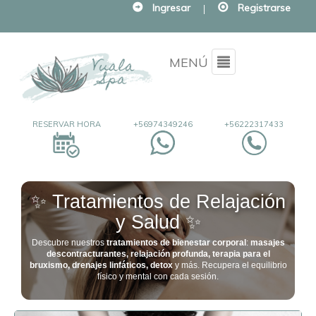
Ingresar
|
Registrarse
Menu
MENÚ
RESERVAR HORA
+56974349246
+56222317433
✨ Tratamientos de Relajación
y Salud ✨
Descubre nuestros
tratamientos de bienestar corporal
:
masajes
descontracturantes, relajación profunda, terapia para el
bruxismo, drenajes linfáticos, detox
y más. Recupera el equilibrio
físico y mental con cada sesión.