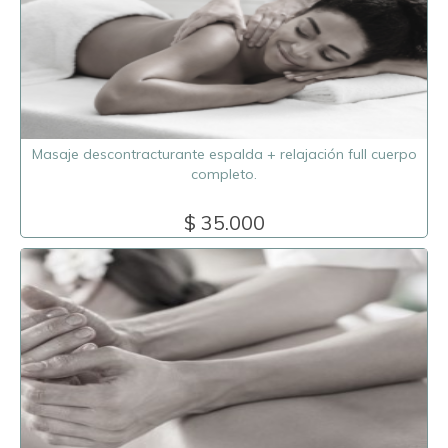
Masaje descontracturante espalda + relajación full cuerpo
completo.
$ 35.000