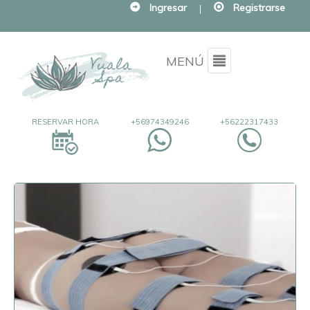
Ingresar
|
Registrarse
Menu
MENÚ
RESERVAR HORA
+56974349246
+56222317433